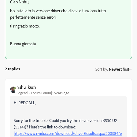
CIao Nishu,
ho installato la versione driver che dicevi e funziona tutto
perfettamente senza errori.
ti ringrazio molto.
Buona giornata
2 replies
Sort by
:
Newest first
nishu_kush
Legend
Forum|Forum|3 years ago
Hi REDGALL,
Sorry for the trouble. Could you try the driver version R530 U2
(531.41)? Here's the link to download:
https://www.nvidia.com/download/driverResults.aspx/200384/e