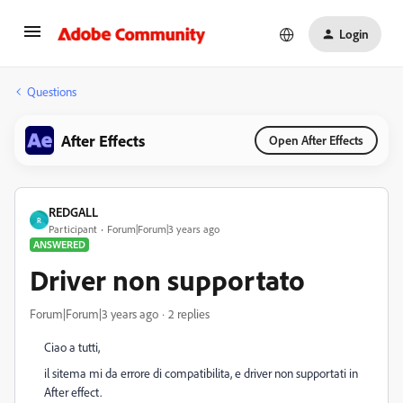
Login
Questions
After Effects
Open After Effects
REDGALL
R
Participant
Forum|Forum|3 years ago
ANSWERED
Driver non supportato
Forum|Forum|3 years ago
2 replies
Ciao a tutti,
il sitema mi da errore di compatibilita, e driver non supportati in
After effect.