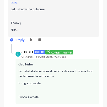
n-us/
Let us know the outcome.
Thanks,
Nishu
1 reply
REDGALL
AUTHOR
CORRECT ANSWER
R
Participant
Forum|Forum|3 years ago
CIao Nishu,
ho installato la versione driver che dicevi e funziona tutto
perfettamente senza errori.
ti ringrazio molto.
Buona giornata