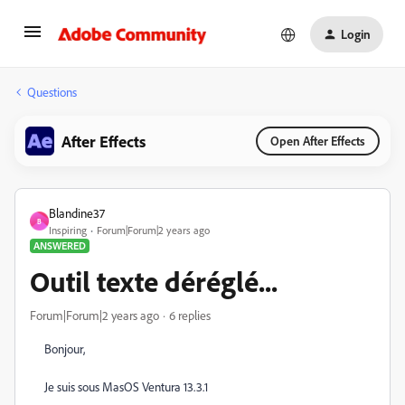
Login
Questions
After Effects
Open After Effects
Blandine37
B
Inspiring
Forum|Forum|2 years ago
ANSWERED
Outil texte déréglé...
Forum|Forum|2 years ago
6 replies
Bonjour,
Je suis sous MasOS Ventura 13.3.1