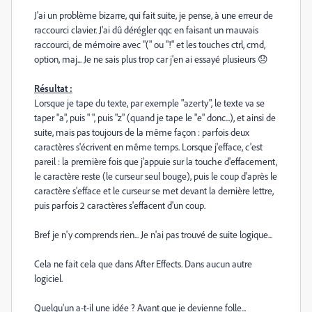
J'ai un problème bizarre, qui fait suite, je pense, à une erreur de
raccourci clavier. J'ai dû dérégler qqc en faisant un mauvais
raccourci, de mémoire avec "(" ou "!" et les touches ctrl, cmd,
option, maj... Je ne sais plus trop car j'en ai essayé plusieurs 😞
Résultat :
Lorsque je tape du texte, par exemple "azerty", le texte va se
taper "a", puis " ", puis "z" (quand je tape le "e" donc...), et ainsi de
suite, mais pas toujours de la même façon : parfois deux
caractères s'écrivent en même temps. Lorsque j'efface, c'est
pareil : la première fois que j'appuie sur la touche d'effacement,
le caractère reste (le curseur seul bouge), puis le coup d'après le
caractère s'efface et le curseur se met devant la dernière lettre,
puis parfois 2 caractères s'effacent d'un coup.
Bref je n'y comprends rien... Je n'ai pas trouvé de suite logique...
Cela ne fait cela que dans After Effects. Dans aucun autre
logiciel.
Quelqu'un a-t-il une idée ? Avant que je devienne folle...