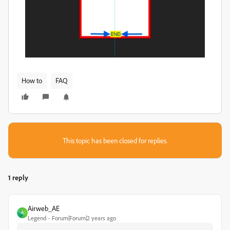
How to
FAQ
This topic has been closed for replies.
1 reply
Airweb_AE
A
Legend
Forum|Forum|2 years ago