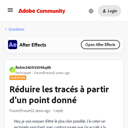
Login
Questions
After Effects
Open After Effects
Robin34093309kq8h
R
Participant
Forum|Forum|2 years ago
QUESTION
Réduire les tracés à partir
d'un point donné
Forum|Forum|2 years ago
1 reply
Hey, je vais essayer d'être le plus clair possible. J'ai créer un
rectangle sans fond, avec contour rouge que j'ai accolé à la