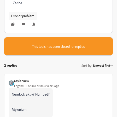
Carina.
Error or problem
This topic has been closed for replies.
2 replies
Sort by
:
Newest first
Mylenium
Legend
Forum|Forum|4 years ago
Numlock aktiv? Numpad?
Mylenium