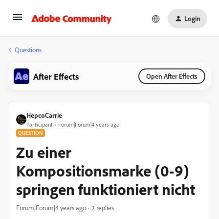
Login
Questions
After Effects
Open After Effects
HepcoCarrie
Participant
Forum|Forum|4 years ago
QUESTION
Zu einer
Kompositionsmarke (0-9)
springen funktioniert nicht
Forum|Forum|4 years ago
2 replies