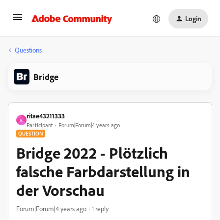
Login
Questions
Bridge
ritae43211333
R
Participant
Forum|Forum|4 years ago
QUESTION
Bridge 2022 - Plötzlich
falsche Farbdarstellung in
der Vorschau
Forum|Forum|4 years ago
1 reply