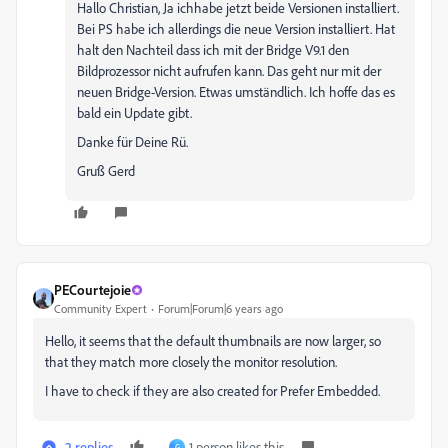
Hallo Christian, Ja ichhabe jetzt beide Versionen installiert.
Bei PS habe ich allerdings die neue Version installiert. Hat
halt den Nachteil dass ich mit der Bridge V9.1 den
Bildprozessor nicht aufrufen kann. Das geht nur mit der
neuen Bridge-Version. Etwas umständlich. Ich hoffe das es
bald ein Update gibt.
Danke für Deine Rü.
Gruß Gerd
PECourtejoie
Community Expert
Forum|Forum|6 years ago
Hello, it seems that the default thumbnails are now larger, so
that they match more closely the monitor resolution.
I have to check if they are also created for Prefer Embedded.
2 replies
1 person likes this
G