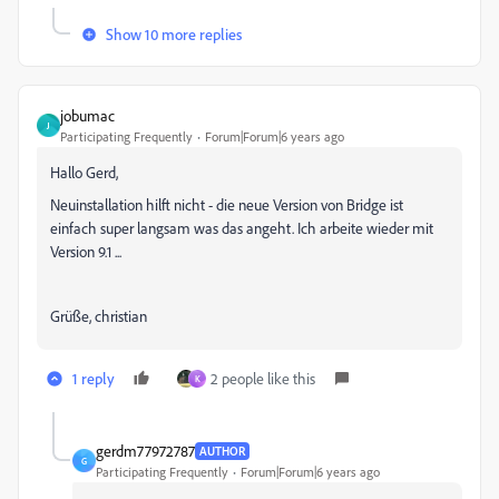
Show 10 more replies
jobumac
J
Participating Frequently
Forum|Forum|6 years ago
Hallo Gerd,
Neuinstallation hilft nicht - die neue Version von Bridge ist
einfach super langsam was das angeht. Ich arbeite wieder mit
Version 9.1 ...
Grüße, christian
1 reply
2 people like this
K
gerdm77972787
AUTHOR
G
Participating Frequently
Forum|Forum|6 years ago