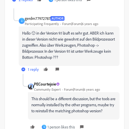
gerdm77972787
AUTHOR
G
Participating Frequently
Forum|Forum|6 years ago
Hallo 🙂 in der Version 9.1 läuft es sehr gut. ABER ich kann
in dieser Version nicht wie gewohnt auf den Bildprozessort
zugreiffen. Also über Werkzeugen, Photoshop ->
Bildprozessor. In der Version 9.1 ist unter Werkzeuge kein
Botton: Photoshop ???
1 reply
PECourtejoie
Community Expert
Forum|Forum|6 years ago
This should be a different discussion, but the tools are
normally installed by the other programs, maybe try
to reinstall the matching photoshop version?
1 person likes this
G