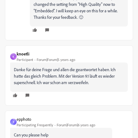
changed the setting from "High Quality" now to
"Embedded". I will keep an eye on this for a while.
Thanks for your feedback. 🙂
knoetli
K
Participant
Forum|Forum|5 years ago
Danke für deine Frage und allen die geantwortet haben. Ich
hatte das gleich Problem. Mit der Version 9.1 läuft es wieder
superschnell. Ich war schon am verzweifeln.
epphoto
E
Participating Frequently
Forum|Forum|6 years ago
Can you please help