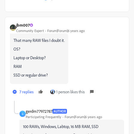
jbm007
Community Expert
Forum|Forum|6 years ago
That many RAW files I doubt it.
OS?
Laptop or Desktop?
RAM
SSD or regular drive?
7 replies
1 person likes this
gerdm77972787
AUTHOR
G
Participating Frequently
Forum|Forum|6 years ago
100 RAWs, Windows, Labtop, 16 MB RAM, SSD