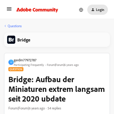
Login
Questions
Bridge
gerdm77972787
G
Participating Frequently
Forum|Forum|6 years ago
QUESTION
Bridge: Aufbau der
Miniaturen extrem langsam
seit 2020 ubdate
Forum|Forum|6 years ago
54 replies