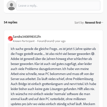
54 replies
Sort by
:
Newest first
Sandra3408198352fn
S
Known Participant
Forum|Forum|1 year ago
Ich suche gerade die gleiche Frage... es ist jetzt 5 Jahre später als
die Frage gestellt wurde..... Ist also nicht viel besser geworden 😅.
Adobe ist generell über die Jahren hinweg eher schlechter als
besser geworden. Klar ist auch viel gutes zugefügt, aber leider
auch viele Probleme dazugekommen. Ich habe von meine
Arbeit eine schnelle, neue PC bekommen und muss oft von der
Server aus arbeitet. Da läuft vieles schief, ohne Problemlösung.
Auch Bridge ist einfach grottenlangsam und nervt total. Ich habe
leider bisher auch keine gute Lösungen gefunden. Hilft alles nix.
Ich wünsche mir einfach wieder 'normale' software die man
einmal kauft und auf dein PC runterlädst, ohne millionen
updates pro Jahr wo vieles einfach ständig schief läuft. Meckern