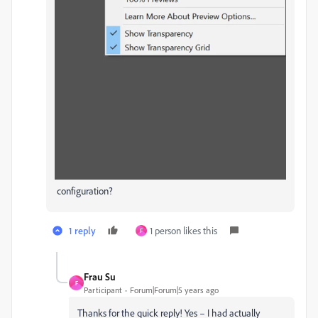
configuration?
1 reply
1 person likes this
F
Frau Su
F
Participant
Forum|Forum|5 years ago
Thanks for the quick reply! Yes – I had actually