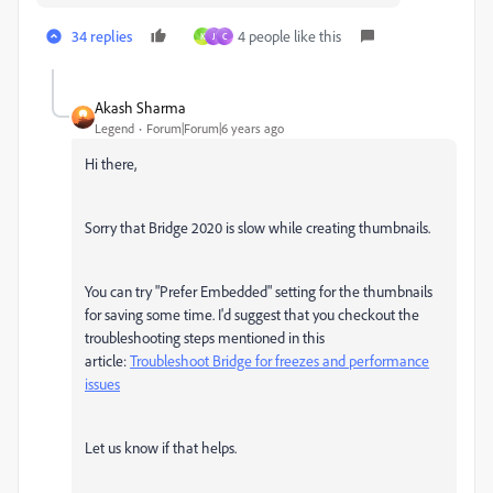
34 replies
4 people like this
K
J
C
Akash Sharma
Legend
Forum|Forum|6 years ago
Hi there,
Sorry that Bridge 2020 is slow while creating thumbnails.
You can try "Prefer Embedded" setting for the thumbnails
for saving some time. I'd suggest that you checkout the
troubleshooting steps mentioned in this
article:
Troubleshoot Bridge for freezes and performance
issues
Let us know if that helps.