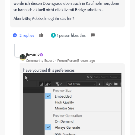
werde ich diesen Downgrade eben auch in Kauf nehmen, denn
so kann ich aktuell nicht effektiv mit Bridge arbeiten ...
Aber
bitte
, Adobe, kriegt ihr das hin?
2 replies
1 person likes this
J
jbm007
Community Expert
Forum|Forum|5 years ago
have you tried this preferences