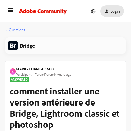
Login
Questions
Bridge
MARIE-CHANTAL16B8
M
Participant
Forum|Forum|4 years ago
ANSWERED
comment installer une
version antérieure de
Bridge, Lightroom classic et
photoshop