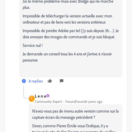
J’ai le même problème mais avec Bridge qui ne marche
plus.
Impossible de télécharger la version actuelle avec mon
ordinateur et pas de liens vers les versions antérieur.
Impossible de joindre Adobe par tel (j’y suis depuis 3h…). Je
dois envoyer des images de commande et je suis bloqué.
Service nul !
Je demande un conseil tous les 4 ans et j’arrive à n’avoir
personne
8 replies
L e n a
L
Community Expert
Forum|Forum|4 years ago
N'avez-vous pas de menu autre version comme sur la
capture écran du message précédent ?
Sinon, comme Pierre Émile vous l'indique, il y a
toujours le site de Pro Design qui regorge de vieilles