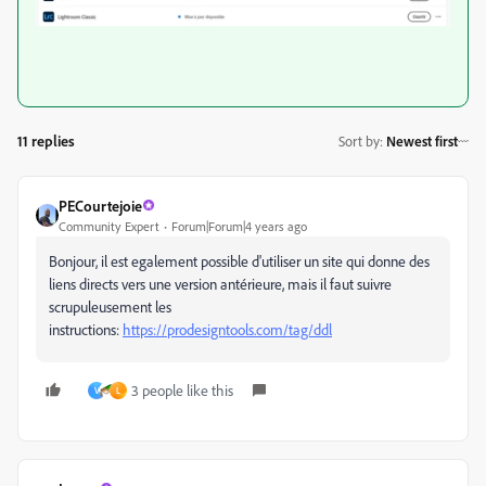
11 replies
Sort by
:
Newest first
PECourtejoie
Community Expert
Forum|Forum|4 years ago
Bonjour, il est egalement possible d'utiliser un site qui donne des
liens directs vers une version antérieure, mais il faut suivre
scrupuleusement les
instructions:
https://prodesigntools.com/tag/ddl
3 people like this
V
L