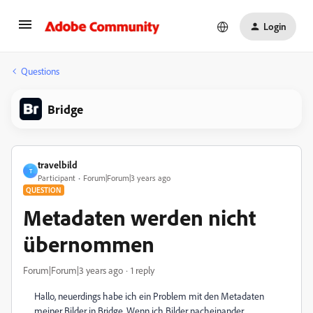
Login
Questions
Bridge
travelbild
T
Participant
Forum|Forum|3 years ago
QUESTION
Metadaten werden nicht
übernommen
Forum|Forum|3 years ago
1 reply
Hallo, neuerdings habe ich ein Problem mit den Metadaten
meiner Bilder in Bridge. Wenn ich Bilder nacheinander