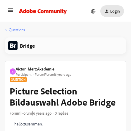
Login
Questions
Bridge
Victor_MerzAkademie
V
Participant
Forum|Forum|6 years ago
QUESTION
Picture Selection
Bildauswahl Adobe Bridge
Forum|Forum|6 years ago
0 replies
hallo zusammen,