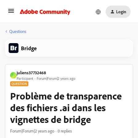
Login
Questions
Bridge
juliens37732468
J
Participant
Forum|Forum|2 years ago
QUESTION
Problème de transparence
des fichiers .ai dans les
vignettes de bridge
Forum|Forum|2 years ago
0 replies