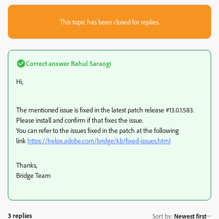
This topic has been closed for replies.
Correct answer
Rahul Saraogi
Hi,
The mentioned issue is fixed in the latest patch release #13.0.1.583.
Please install and confirm if that fixes the issue.
You can refer to the issues fixed in the patch at the following
link
https://helpx.adobe.com/bridge/kb/fixed-issues.html
Thanks,
Bridge Team
3 replies
Sort by
:
Newest first