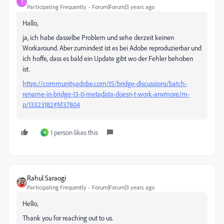
T
Participating Frequently
Forum|Forum|3 years ago
Hallo,
ja, ich habe dasselbe Problem und sehe derzeit keinen
Workaround. Aber zumindest ist es bei Adobe reproduzierbar und
ich hoffe, dass es bald ein Update gibt wo der Fehler behoben
ist.
https://community.adobe.com/t5/bridge-discussions/batch-
rename-in-bridge-13-0-metadata-doesn-t-work-anymore/m-
p/13323182#M37804
1 person likes this
A
Rahul Saraogi
Participating Frequently
Forum|Forum|3 years ago
Hello,
Thank you for reaching out to us.