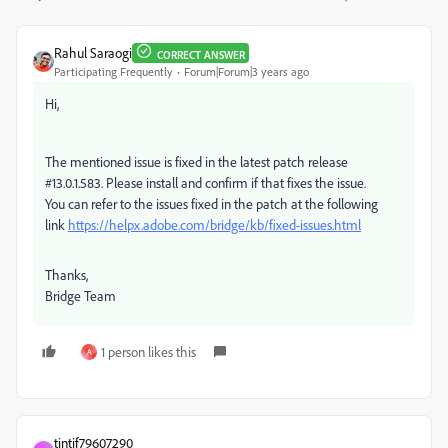
Rahul Saraogi
CORRECT ANSWER
Participating Frequently
Forum|Forum|3 years ago
Hi,
The mentioned issue is fixed in the latest patch release
#13.0.1.583. Please install and confirm if that fixes the issue.
You can refer to the issues fixed in the patch at the following
link
https://helpx.adobe.com/bridge/kb/fixed-issues.html
Thanks,
Bridge Team
1 person likes this
A
tintif79607290