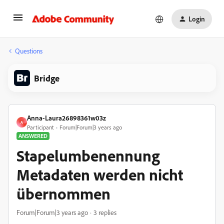
Login
Questions
Bridge
Anna-Laura26898361w03z
A
Participant
Forum|Forum|3 years ago
ANSWERED
Stapelumbenennung
Metadaten werden nicht
übernommen
Forum|Forum|3 years ago
3 replies