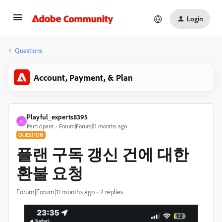
Login
Questions
Account, Payment, & Plan
Playful_experts8395
P
Participant
Forum|Forum|11 months ago
QUESTION
플랜 구독 갱신 건에 대한
환불 요청
Forum|Forum|11 months ago
2 replies