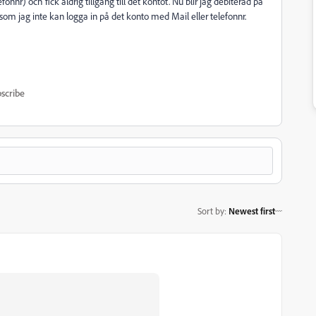
onnr) och fick aldrig tillgång till det kontot. Nu blir jag debiterad på
som jag inte kan logga in på det konto med Mail eller telefonnr.
scribe
Sort by
:
Newest first