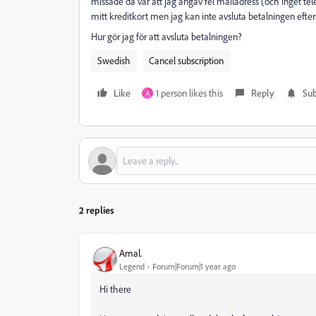
missade då var att jag angav fel mailadress (och inget telef
mitt kreditkort men jag kan inte avsluta betalningen efter
Hur gör jag för att avsluta betalningen?
Swedish
Cancel subscription
Like
1 person likes this
Reply
Sub
A
2 replies
Amal.
Legend
Forum|Forum|1 year ago
Hi there