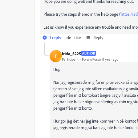
Hope you are doing well and thanks for reaching out.
Please try the steps shared in the help page (
https://a
Let us know if you experience any trouble and need mo
1 reply
Like
Reply
frida_5225
AUTHOR
F
Participant
Forum|Forum|1 year ago
Hej,
När jag registrerade mig för en prov vecka så angav
tjänsten så vet jag inte vilken mailadress jag använ
pengar från mitt kontokort längre. Jag vill avsluta
Jag har inte heller någon verifiering av min regis
pengar från mitt konto.
Hur gör jag det när jag inte kommer in på kontot f
jag registrerade mig så kan jag inte heller ändra 