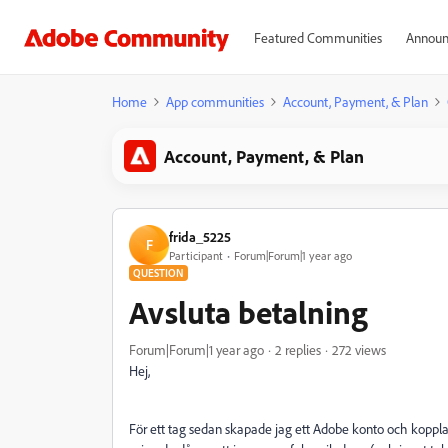
Featured Communities
Announ
Home
App communities
Account, Payment, & Plan
Account, Payment, & Plan
frida_5225
F
Participant
Forum|Forum|1 year ago
QUESTION
Avsluta betalning
Forum|Forum|1 year ago
2 replies
272 views
Hej,
För ett tag sedan skapade jag ett Adobe konto och kopplade m