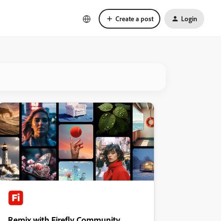
Create a post
Login
Remix with Firefly Community