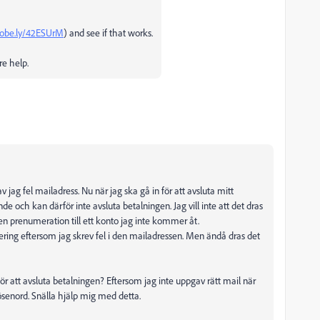
dobe.ly/42ESUrM
) and see if that works.
re help.
 jag fel mailadress. Nu när jag ska gå in för att avsluta mitt
de och kan därför inte avsluta betalningen. Jag vill inte att det dras
 en prenumeration till ett konto jag inte kommer åt.
trering eftersom jag skrev fel i den mailadressen. Men ändå dras det
ör att avsluta betalningen? Eftersom jag inte uppgav rätt mail när
lösenord. Snälla hjälp mig med detta.