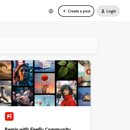
Create a post
Login
Remix with Firefly Community