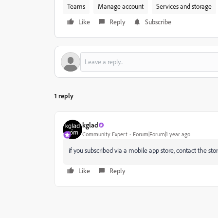
Teams
Manage account
Services and storage
Like
Reply
Subscribe
1 reply
kglad
Community Expert
Forum|Forum|1 year ago
if you subscribed via a mobile app store, contact the stor
Like
Reply