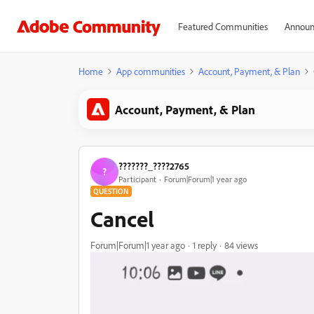
Featured Communities
Announ
Home
App communities
Account, Payment, & Plan
Account, Payment, & Plan
???????_????2765
?
Participant
Forum|Forum|1 year ago
QUESTION
Cancel
Forum|Forum|1 year ago
1 reply
84 views