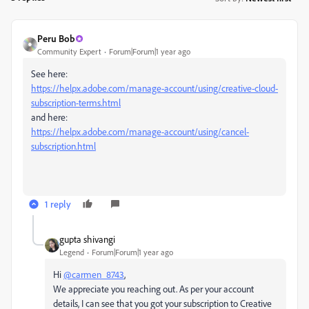
Peru Bob
Community Expert
Forum|Forum|1 year ago
See here:
https://helpx.adobe.com/manage-account/using/creative-cloud-
subscription-terms.html
and here:
https://helpx.adobe.com/manage-account/using/cancel-
subscription.html
1 reply
gupta shivangi
Legend
Forum|Forum|1 year ago
Hi
@carmen_8743
,
We appreciate you reaching out. As per your account
details, I can see that you got your subscription to Creative