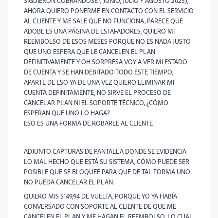
SIGUIERON COBRÁNDOSE ( JUNIO, JULIO Y AGOSTO 2025),
AHORA QUIERO PONERME EN CONTACTO CON EL SERVICIO
AL CLIENTE Y ME SALE QUE NO FUNCIONA, PARECE QUE
ADOBE ES UNA PÁGINA DE ESTAFADORES, QUIERO MI
REEMBOLSO DE ESOS MESES PORQUE NO ES NADA JUSTO
QUE UNO ESPERA QUE LE CANCELEN EL PLAN
DEFINITIVAMENTE Y OH SORPRESA VOY A VER MI ESTADO
DE CUENTA Y SE HAN DEBITADO TODO ESTE TIEMPO,
APARTE DE ESO YA DE UNA VEZ QUIERO ELIMINAR MI
CUENTA DEFINITAMENTE, NO SIRVE EL PROCESO DE
CANCELAR PLAN NI EL SOPORTE TÉCNICO, ¿CÓMO
ESPERAN QUE UNO LO HAGA?
ESO ES UNA FORMA DE ROBARLE AL CLIENTE
ADJUNTO CAPTURAS DE PANTALLA DONDE SE EVIDENCIA
LO MAL HECHO QUE ESTÁ SU SISTEMA, CÓMO PUEDE SER
POSIBLE QUE SE BLOQUEE PARA QUE DE TAL FORMA UNO
NO PUEDA CANCELAR EL PLAN.
QUIERO MIS $149,94 DE VUELTA, PORQUE YO YA HABÍA
CONVERSADO CON SOPORTE AL CLIENTE DE QUE ME
CANCELEN EL PLAN Y ME HAGAN EL REEMBOLSO, LO CUAL