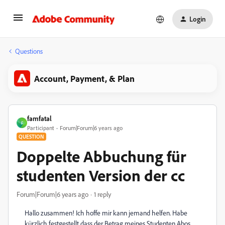
Login
Questions
Account, Payment, & Plan
famfatal
F
Participant
Forum|Forum|6 years ago
QUESTION
Doppelte Abbuchung für
studenten Version der cc
Forum|Forum|6 years ago
1 reply
Hallo zusammen! Ich hoffe mir kann jemand helfen. Habe
kürzlich festgestellt dass der Betrag meines Studenten Abos