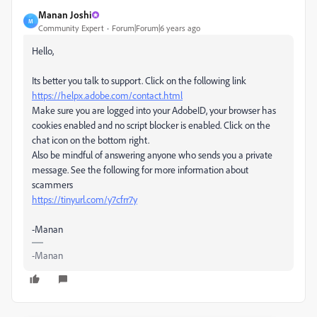
Manan Joshi
M
Community Expert
Forum|Forum|6 years ago
Hello,
Its better you talk to support. Click on the following link
https://helpx.adobe.com/contact.html
Make sure you are logged into your AdobeID, your browser has
cookies enabled and no script blocker is enabled. Click on the
chat icon on the bottom right.
Also be mindful of answering anyone who sends you a private
message. See the following for more information about
scammers
https://tinyurl.com/y7cfrr7y
-Manan
-Manan