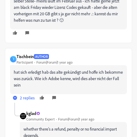
selber Stelle- meins läuft im Februar aus - ich hätte gerne jetzt
am black Friday wieder Lizenz Codes gekauft - aber die alten
vorherigen mit 20 GB gibt s ja gar nicht mehr .:: kannst du mir
helfen was nun zu tun ist ? 🙂
Tischbein
AUTHOR
T
Participant
Forum|Forum|1 year ago
hat sich erledigt hab das alte gekündigt und hoffe ich bekomme
was zurück. Wie ich Adobe kenne, wird dies aber nicht der Fall
sein
2 replies
kglad
Community Expert
Forum|Forum|1 year ago
whether there's a refund, penalty or no financial impart
depends.