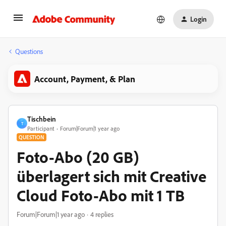
Login
Questions
Account, Payment, & Plan
Tischbein
T
Participant
Forum|Forum|1 year ago
QUESTION
Foto-Abo (20 GB)
überlagert sich mit Creative
Cloud Foto-Abo mit 1 TB
Forum|Forum|1 year ago
4 replies