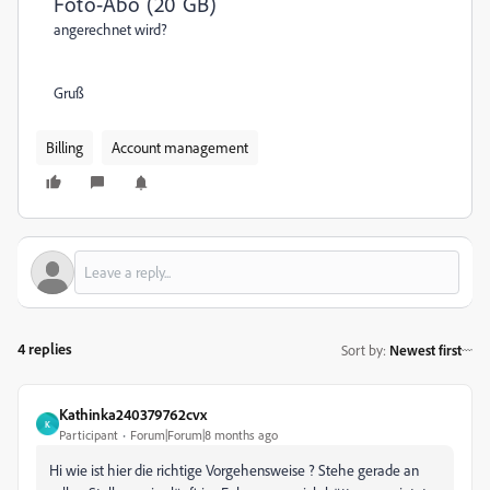
Foto-Abo (20 GB)
angerechnet wird?
Gruß
Billing
Account management
4 replies
Sort by
:
Newest first
Kathinka240379762cvx
K
Participant
Forum|Forum|8 months ago
Hi wie ist hier die richtige Vorgehensweise ? Stehe gerade an