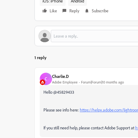
iOS: iPhone
Android
Like
Reply
Subscribe
1 reply
Charlie.D
C
Adobe Employee
Forum|Forum|10 months ago
Hello @45829433
Please see info here:
https://helpx.adobe.com/lightro
If you still need help, please contact
Adobe Support at
h