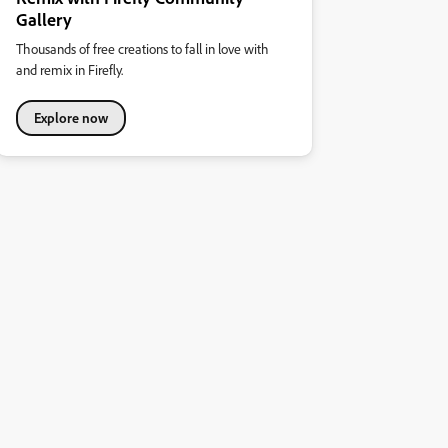
Gallery
Thousands of free creations to fall in love with
and remix in Firefly.
Explore now