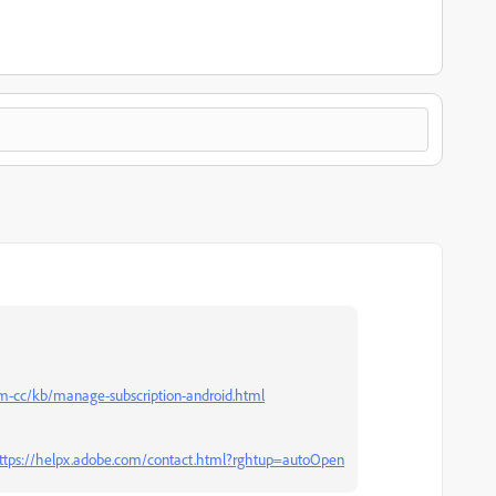
om-cc/kb/manage-subscription-android.html
ttps://helpx.adobe.com/contact.html?rghtup=autoOpen