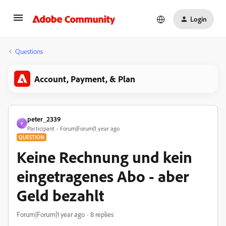
Login
Questions
Account, Payment, & Plan
peter_2339
P
Participant
Forum|Forum|1 year ago
QUESTION
Keine Rechnung und kein
eingetragenes Abo - aber
Geld bezahlt
Forum|Forum|1 year ago
8 replies