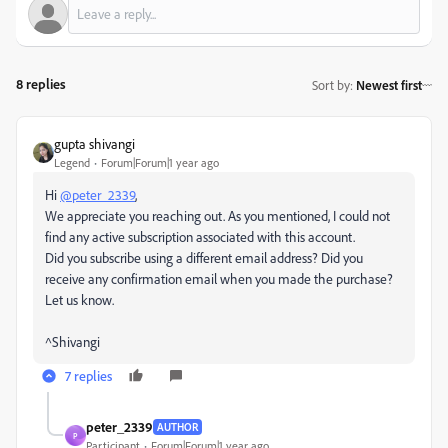
8 replies
Sort by
:
Newest first
gupta shivangi
Legend
Forum|Forum|1 year ago
Hi
@peter_2339
,
We appreciate you reaching out. As you mentioned, I could not
find any active subscription associated with this account.
Did you subscribe using a different email address? Did you
receive any confirmation email when you made the purchase?
Let us know.
^Shivangi
7 replies
peter_2339
AUTHOR
P
Participant
Forum|Forum|1 year ago