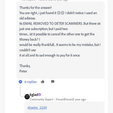
Thanks for the answer!
You are right, i just found it 😕😕 I didn't notice I used an
old adresse.
Its EMAIL REMOVED TO DETER SCAMMERS. But there ist
just one subscription, but I paid two
times... ist it possible to cancel the other one to get the
Money back? I
would be really thankfull... It seems to be my mistake, but I
couldn't use
it at all and its sad enough to pay for it once.
Thanks,
Peter
6 replies
kglad
Community Expert
Forum|Forum|1 year ago
@peter_2339