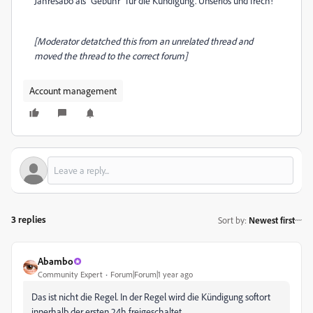
Jahresabo als "Gebühr" für die Kündigung. Unseriös und frech!
[Moderator detatched this from an unrelated thread and
moved the thread to the correct forum]
Account management
3 replies
Sort by
:
Newest first
Abambo
Community Expert
Forum|Forum|1 year ago
Das ist nicht die Regel. In der Regel wird die Kündigung softort
innerhalb der ersten 24h freigeschaltet.