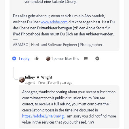
verhandelst eine kulante Lösung.
Das alles geht aber nur, wenn es sich um ein Abo handelt,
welches Du über
www.adobe.com
direkt bezogen hast. Hast Du
das über einen Drittanbieter bezogen (zB den Apple Store für
iPad Photoshop) dann musst Du Dich an den Anbieter wenden.
ABAMBO | Hard- and Software Engineer | Photographer
1 reply
1 person likes this
Jeffrey_A_Wright
Legend
Forum|Forum|1 year ago
Annegret, thanks for posting about your recent subscription
commitment to this public discussion forum. You are
correct, to receive a full refund, you must complete the
cancellation process in the timeline discussed in
https://adobe.ly/417DaMg
. I am sorry you did not find more
value in the services that you purchased. ^JW