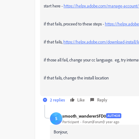
start here -
https://helpx.adobe.com/manage-account/kb
if that fails, proceed to these steps -
https://helpx.adobe
if that fails,
https://helpx.adobe.com/download-install/k
if those all fail, change your cc language. eg, try intern
if that fails, change the install location
2 replies
Like
Reply
smooth_wanderer5FD0
AUTHOR
S
Participant
Forum|Forum|1 year ago
Bonjour,