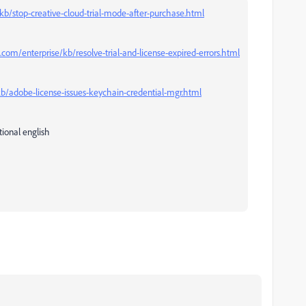
/stop-creative-cloud-trial-mode-after-purchase.html
.com/enterprise/kb/resolve-trial-and-license-expired-errors.html
b/adobe-license-issues-keychain-credential-mgr.html
ational english