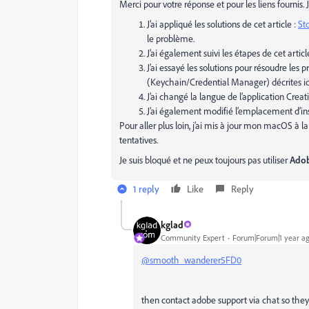
Merci pour votre réponse et pour les liens fournis.
J’ai appliqué les solutions de cet article :
St
le problème.
J’ai également suivi les étapes de cet articl
J’ai essayé les solutions pour résoudre les
(Keychain/Credential Manager) décrites ic
J’ai changé la langue de l’application Creat
J’ai également modifié l’emplacement d’inst
Pour aller plus loin, j’ai mis à jour mon macOS à l
tentatives.
Je suis bloqué et ne peux toujours pas utiliser
Adob
1 reply
Like
Reply
kglad
Community Expert
Forum|Forum|1 year a
@smooth_wanderer5FD0
then contact adobe support via chat so the