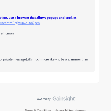
iption, use a browser that allows popups and cookies
ntact.html?rghtup=autoOpen
ch a human.
l or private message), it's much more likely to be a scammer than
Terms & Conditions
Accessibility statement