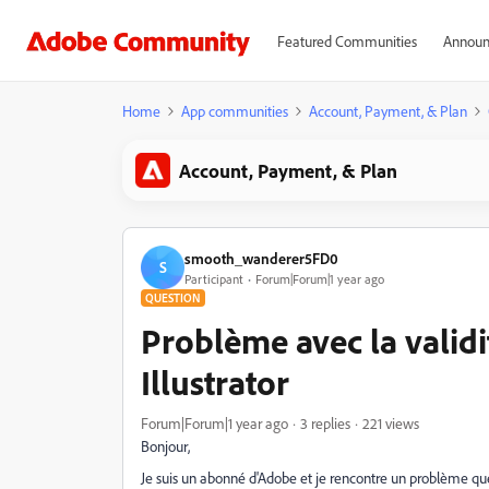
Featured Communities
Announ
Home
App communities
Account, Payment, & Plan
Account, Payment, & Plan
smooth_wanderer5FD0
S
Participant
Forum|Forum|1 year ago
QUESTION
Problème avec la valid
Illustrator
Forum|Forum|1 year ago
3 replies
221 views
Bonjour,
Je suis un abonné d'Adobe et je rencontre un problème qu