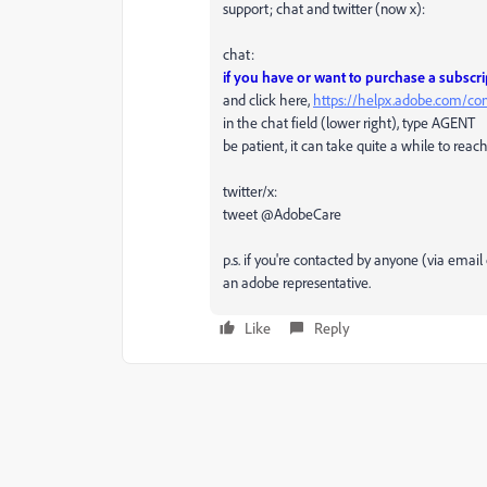
support; chat and twitter (now x):
chat:
if you have or want to purchase a subscr
and click here,
https://helpx.adobe.com/co
in the chat field (lower right), type AGENT
be patient, it can take quite a while to rea
twitter/x:
tweet @AdobeCare
p.s. if you're contacted by anyone (via emai
an adobe representative.
Like
Reply