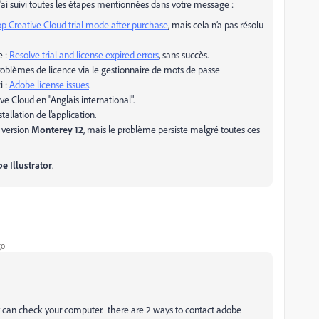
 J’ai suivi toutes les étapes mentionnées dans votre message :
op
Creative
Cloud
trial
mode
after
purchase
, mais cela n’a pas résolu
e :
Resolve
trial
and
license
expired
errors
, sans succès.
 problèmes de licence via le gestionnaire de mots de passe
i :
Adobe
license
issues
.
ive Cloud en "Anglais international".
allation de l’application.
a version
Monterey 12
, mais le problème persiste malgré toutes ces
e Illustrator
.
go
y can check your computer. there are 2 ways to contact adobe