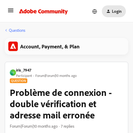
Login
Questions
Account, Payment, & Plan
iris_7947
I
Participant
Forum|Forum|10 months ago
QUESTION
Problème de connexion -
double vérification et
adresse mail erronée
Forum|Forum|10 months ago
7 replies