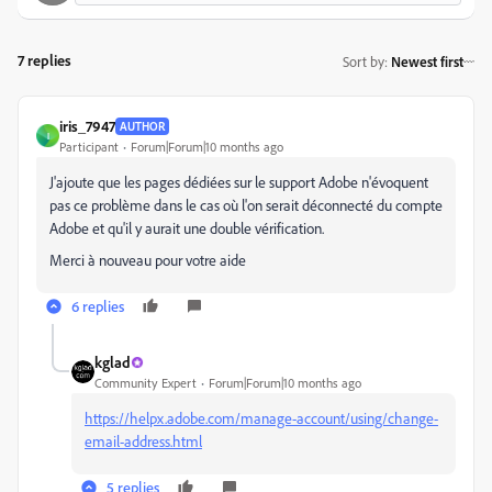
7 replies
Sort by
:
Newest first
iris_7947
AUTHOR
I
Participant
Forum|Forum|10 months ago
J'ajoute que les pages dédiées sur le support Adobe n'évoquent
pas ce problème dans le cas où l'on serait déconnecté du compte
Adobe et qu'il y aurait une double vérification.
Merci à nouveau pour votre aide
6 replies
kglad
Community Expert
Forum|Forum|10 months ago
https://helpx.adobe.com/manage-account/using/change-
email-address.html
5 replies