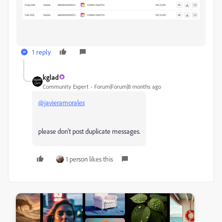
1 reply
kglad
Community Expert
Forum|Forum|8 months ago
@javieramorales
please don't post duplicate messages.
1 person likes this