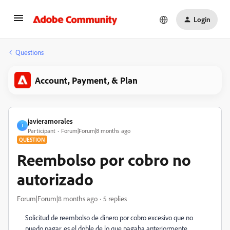
Login
Questions
Account, Payment, & Plan
javieramorales
J
Participant
Forum|Forum|8 months ago
QUESTION
Reembolso por cobro no
autorizado
Forum|Forum|8 months ago
5 replies
Solicitud de reembolso de dinero por cobro excesivo que no
puedo pagar, es el doble de lo que pagaba anteriormente.