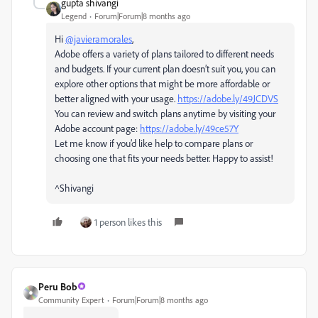
gupta shivangi
Legend
Forum|Forum|8 months ago
Hi
@javieramorales
,
Adobe offers a variety of plans tailored to different needs
and budgets. If your current plan doesn’t suit you, you can
explore other options that might be more affordable or
better aligned with your usage.
https://adobe.ly/49JCDVS
You can review and switch plans anytime by visiting your
Adobe account page:
https://adobe.ly/49ce57Y
Let me know if you’d like help to compare plans or
choosing one that fits your needs better. Happy to assist!
^Shivangi
1 person likes this
Peru Bob
Community Expert
Forum|Forum|8 months ago