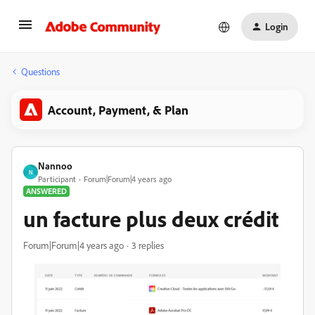
Login
Questions
Account, Payment, & Plan
Nannoo
N
Participant
Forum|Forum|4 years ago
ANSWERED
un facture plus deux crédit
Forum|Forum|4 years ago
3 replies