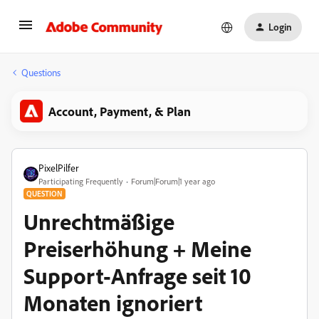
Login
Questions
Account, Payment, & Plan
PixelPilfer
Participating Frequently
Forum|Forum|1 year ago
QUESTION
Unrechtmäßige
Preiserhöhung + Meine
Support-Anfrage seit 10
Monaten ignoriert