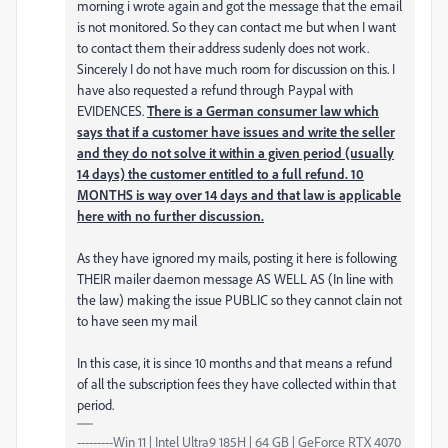
morning i wrote again and got the message that the email
is not monitored. So they can contact me but when I want
to contact them their address sudenly does not work.
Sincerely I do not have much room for discussion on this. I
have also requested a refund through Paypal with
EVIDENCES.
There is a German consumer law which
says that if a customer have issues and write the seller
and they do not solve it within a given period (usually
14 days) the customer entitled to a full refund. 10
MONTHS is way over 14 days and that law is applicable
here with no further discussion.
As they have ignored my mails, posting it here is following
THEIR mailer daemon message AS WELL AS (In line with
the law) making the issue PUBLIC so they cannot clain not
to have seen my mail
In this case, it is since 10 months and that means a refund
of all the subscription fees they have collected within that
period.
---------Win 11 | Intel Ultra9 185H | 64 GB | GeForce RTX 4070