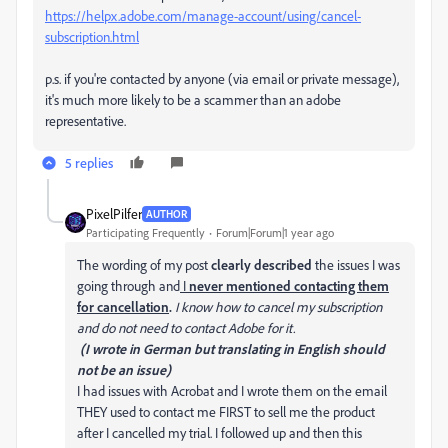
https://helpx.adobe.com/manage-account/using/cancel-
subscription.html
p.s. if you're contacted by anyone (via email or private message),
it's much more likely to be a scammer than an adobe
representative.
5 replies
PixelPilfer
AUTHOR
Participating Frequently
Forum|Forum|1 year ago
The wording of my post
clearly described
the issues I was
going through and
I
never mentioned contacting them
for cancellation
.
I know how to cancel my subscription
and do not need to contact Adobe for it.
(I wrote in German but translating in English should
not be an issue)
I had issues with Acrobat and I wrote them on the email
THEY used to contact me FIRST to sell me the product
after I cancelled my trial. I followed up and then this