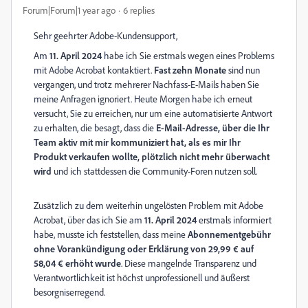
Forum|Forum|1 year ago
6 replies
Sehr geehrter Adobe-Kundensupport,
Am
11. April 2024
habe ich Sie erstmals wegen eines Problems
mit Adobe Acrobat kontaktiert.
Fast zehn Monate
sind nun
vergangen, und trotz mehrerer Nachfass-E-Mails haben Sie
meine Anfragen ignoriert. Heute Morgen habe ich erneut
versucht, Sie zu erreichen, nur um eine automatisierte Antwort
zu erhalten, die besagt, dass die
E-Mail-Adresse, über die Ihr
Team aktiv mit mir kommuniziert hat, als es mir Ihr
Produkt verkaufen wollte, plötzlich nicht mehr überwacht
wird
und ich stattdessen die Community-Foren nutzen soll.
Zusätzlich zu dem weiterhin ungelösten Problem mit Adobe
Acrobat, über das ich Sie am
11. April 2024
erstmals informiert
habe, musste ich feststellen, dass meine
Abonnementgebühr
ohne Vorankündigung oder Erklärung von 29,99 € auf
58,04 € erhöht wurde
. Diese mangelnde Transparenz und
Verantwortlichkeit ist höchst unprofessionell und äußerst
besorgniserregend.