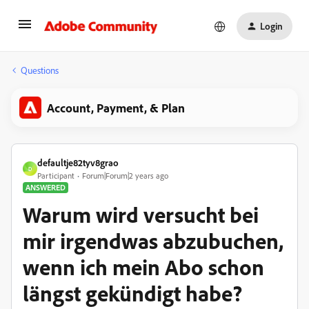
Login
Questions
Account, Payment, & Plan
defaultje82tyv8grao
D
Participant
Forum|Forum|2 years ago
ANSWERED
Warum wird versucht bei
mir irgendwas abzubuchen,
wenn ich mein Abo schon
längst gekündigt habe?