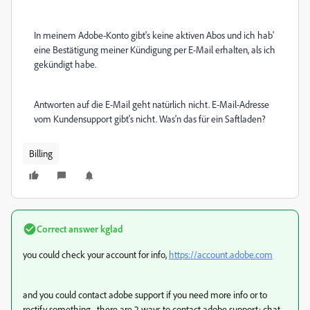
In meinem Adobe-Konto gibt's keine aktiven Abos und ich hab'
eine Bestätigung meiner Kündigung per E-Mail erhalten, als ich
gekündigt habe.
Antworten auf die E-Mail geht natürlich nicht. E-Mail-Adresse
vom Kundensupport gibt's nicht. Was'n das für ein Saftladen?
Billing
Correct answer
kglad
you could check your account for info,
https://account.adobe.com
and you could contact adobe support if you need more info or to
rectify something. there are 2 ways to contact adobe support; chat