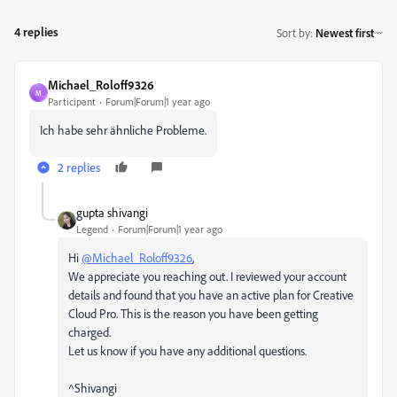
4 replies
Sort by
:
Newest first
Michael_Roloff9326
M
Participant
Forum|Forum|1 year ago
Ich habe sehr ähnliche Probleme.
2 replies
gupta shivangi
Legend
Forum|Forum|1 year ago
Hi
@Michael_Roloff9326
,
We appreciate you reaching out. I reviewed your account
details and found that you have an active plan for Creative
Cloud Pro. This is the reason you have been getting
charged.
Let us know if you have any additional questions.
^Shivangi