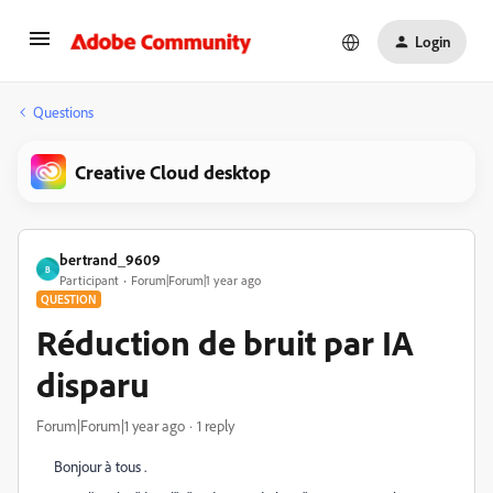
Login
Questions
Creative Cloud desktop
bertrand_9609
B
Participant
Forum|Forum|1 year ago
QUESTION
Réduction de bruit par IA
disparu
Forum|Forum|1 year ago
1 reply
Bonjour à tous .