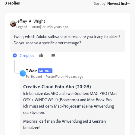
3 replies
Sort by
:
Newest first
Jeffrey_A_Wright
Legend
Forum|Forum|4 years ago
Twein, which Adobe software or service are you trying to utilize?
Do you receive a specific error message?
2 replies
TWein
AUTHOR
T
Participant
Forum|Forum|4 years ago
Creative-Cloud Foto-Abo (20 GB)
Ich benutze das ABO auf zwei Geräten: MAC-PRO (Mac-
OSX + WINDOWS 10 (Bootcamp) und Mac-Book-Pro.
Ich muss auf dem Mac-Pro jedesmal eine Anwendung
deaktivieren.
Maximal darf man die Anwendung auf 2 Geräten
benutzen!