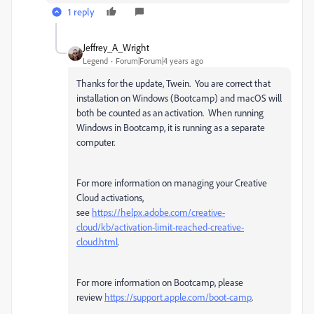
1 reply
Jeffrey_A_Wright
Legend
Forum|Forum|4 years ago
Thanks for the update, Twein. You are correct that
installation on Windows (Bootcamp) and macOS will
both be counted as an activation. When running
Windows in Bootcamp, it is running as a separate
computer.
For more information on managing your Creative
Cloud activations,
see
https://helpx.adobe.com/creative-
cloud/kb/activation-limit-reached-creative-
cloud.html
.
For more information on Bootcamp, please
review
https://support.apple.com/boot-camp
.