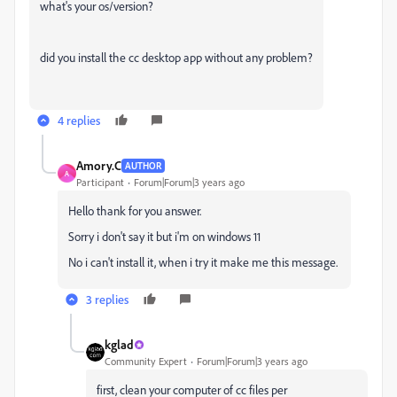
what's your os/version?
did you install the cc desktop app without any problem?
4 replies
Amory.C
AUTHOR
A
Participant
Forum|Forum|3 years ago
Hello thank for you answer.
Sorry i don't say it but i'm on windows 11
No i can't install it, when i try it make me this message.
3 replies
kglad
Community Expert
Forum|Forum|3 years ago
first, clean your computer of cc files per