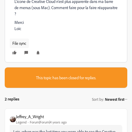
L'icone de Creative Cloud n'est plus apparente dans ma barre
de menus (sous Mac). Comment faire pour la faire réapparaitre
?
Merci
Loïc
File sync
This topic has been closed for replies.
2 replies
Sort by
:
Newest first
Jeffrey_A_Wright
Legend
Forum|Forum|4 years ago
Loic, when was the last time you were able to see the Creative