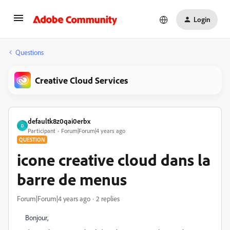
Login
Questions
Creative Cloud Services
defaultk8z0qai0erbx
D
Participant
Forum|Forum|4 years ago
QUESTION
icone creative cloud dans la
barre de menus
Forum|Forum|4 years ago
2 replies
Bonjour,