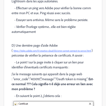
Lightroom dans les apps autorisées.
- Effectuer un ping vers Adobe pour vérifier la bonne comm
entre mon PC et eux. Ping réussi avec succès.
- Essayer sans antivirus. Même sans le problème persiste.
- Vérifier l'horloge système... elle est bien réglée
automatiquement
D) Une dernière page d'aide Adobe
(
)
https://helpx.adobe.com/fr/creative-cloud/kb/error-cannot-connect-to-server.html
préconise de vérifier la présence de certificats. A savoir :
- Le point 1 sur la page invite à cliquer sur un lien pour
identifier d'éventuels certificats manquants :
J'ai le message suivants qui apparaît dans la page web
: "error_code":"403010","message":"Oauth token is missing".
Est-
ce normal ??? Cela signifie-t-il déjà une erreur en lien avec
mon problème ?
- En suivant le point 2, j'obtiens cela :