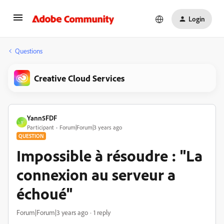
Login
Questions
Creative Cloud Services
Yann5FDF
Y
Participant
Forum|Forum|3 years ago
QUESTION
Impossible à résoudre : "La
connexion au serveur a
échoué"
Forum|Forum|3 years ago
1 reply