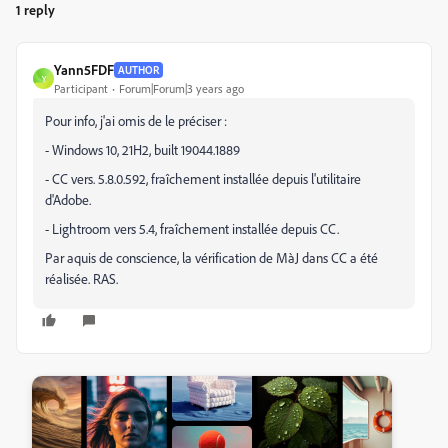
1 reply
Yann5FDF
AUTHOR
Y
Participant
Forum|Forum|3 years ago
Pour info, j'ai omis de le préciser :
- Windows 10, 21H2, built 19044.1889
- CC vers. 5.8.0.592, fraîchement installée depuis l'utilitaire
d'Adobe.
- Lightroom vers 5.4, fraîchement installée depuis CC.
Par aquis de conscience, la vérification de MàJ dans CC a été
réalisée. RAS.