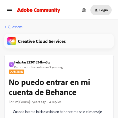
Login
Questions
Creative Cloud Services
Felicitas22301834bw3q
F
Participant
Forum|Forum|3 years ago
QUESTION
No puedo entrar en mi
cuenta de Behance
Forum|Forum|3 years ago
4 replies
Cuando intento iniciar sesión en behance me sale el mensaje