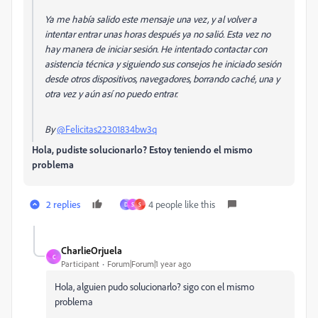
Ya me había salido este mensaje una vez, y al volver a
intentar entrar unas horas después ya no salió. Esta vez no
hay manera de iniciar sesión. He intentado contactar con
asistencia técnica y siguiendo sus consejos he iniciado sesión
desde otros dispositivos, navegadores, borrando caché, una y
otra vez y aún así no puedo entrar.
By
@Felicitas22301834bw3q
Hola, pudiste solucionarlo? Estoy teniendo el mismo
problema
2 replies
4 people like this
D
S
S
CharlieOrjuela
C
Participant
Forum|Forum|1 year ago
Hola, alguien pudo solucionarlo? sigo con el mismo
problema