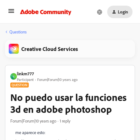
Login
Questions
Creative Cloud Services
linkm777
L
Participant
Forum|Forum|10 years ago
QUESTION
No puedo usar la funciones
3d en adobe photoshop
Forum|Forum|10 years ago
1 reply
me aparece esto: