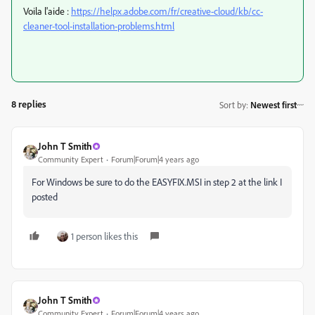
Voila l'aide :
https://helpx.adobe.com/fr/creative-cloud/kb/cc-
cleaner-tool-installation-problems.html
8 replies
Sort by
:
Newest first
John T Smith
Community Expert
Forum|Forum|4 years ago
For Windows be sure to do the EASYFIX.MSI in step 2 at the link I
posted
1 person likes this
John T Smith
Community Expert
Forum|Forum|4 years ago