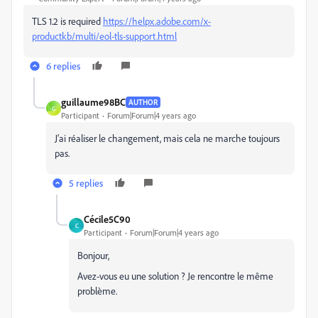
TLS 1.2 is required
https://helpx.adobe.com/x-
productkb/multi/eol-tls-support.html
6 replies
guillaume98BC
AUTHOR
G
Participant
Forum|Forum|4 years ago
J'ai réaliser le changement, mais cela ne marche toujours
pas.
5 replies
Cécile5C90
C
Participant
Forum|Forum|4 years ago
Bonjour,
Avez-vous eu une solution ? Je rencontre le même
problème.