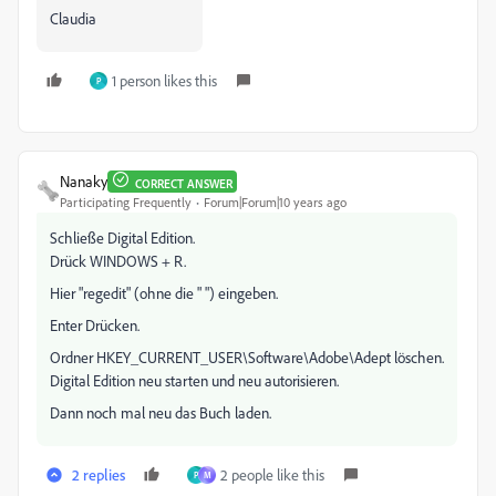
Claudia
1 person likes this
P
Nanaky
CORRECT ANSWER
Participating Frequently
Forum|Forum|10 years ago
Schließe Digital Edition.
Drück WINDOWS + R.
Hier "regedit" (ohne die " ") eingeben.
Enter Drücken.
Ordner HKEY_CURRENT_USER\Software\Adobe\Adept löschen.
Digital Edition neu starten und neu autorisieren.
Dann noch mal neu das Buch laden.
2 replies
2 people like this
P
M