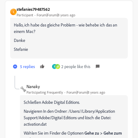
stefanies79487562
S
Participant
Forum|Forum|8 years ago
Hallo, ich habe das gleiche Problem - wie behebe ich das an
einem Mac?
Danke
Stefanie
5 replies
2 people like this
P
M
Nanaky
Participating Frequently
Forum|Forum|8 years ago
Schließen Adobe Digital Editions.
Navigieren In den Ordner: /Users//Library/Application
Support/Adobe/Digital Editions und lösch die Datei:
activation.dat
Wählen Sie im Finder die Optionen
Gehe zu > Gehe zum