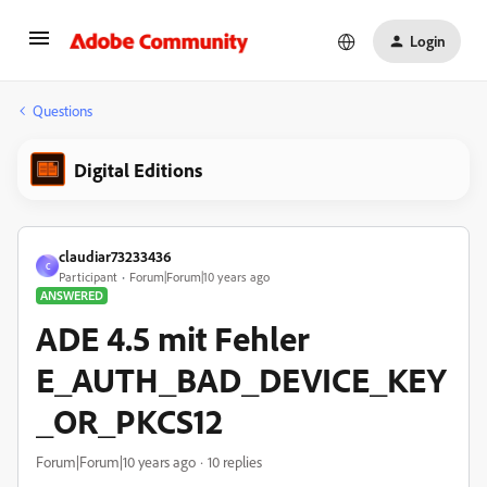
Login
Questions
Digital Editions
claudiar73233436
C
Participant
Forum|Forum|10 years ago
ANSWERED
ADE 4.5 mit Fehler
E_AUTH_BAD_DEVICE_KEY
_OR_PKCS12
Forum|Forum|10 years ago
10 replies