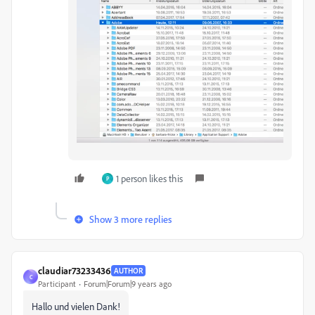
1 person likes this
P
Show 3 more replies
claudiar73233436
AUTHOR
C
Participant
Forum|Forum|9 years ago
Hallo und vielen Dank!