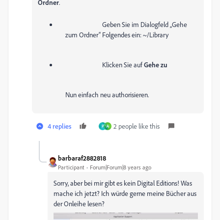
Ordner
.
Geben Sie im Dialogfeld „Gehe
zum Ordner“ Folgendes ein:
~/Library
Klicken Sie auf
Gehe zu
Nun einfach neu authorisieren.
4 replies
2 people like this
P
A
barbaraf2882818
Participant
Forum|Forum|8 years ago
Sorry, aber bei mir gibt es kein Digital Editions! Was
mache ich jetzt? Ich würde gerne meine Bücher aus
der Onleihe lesen?