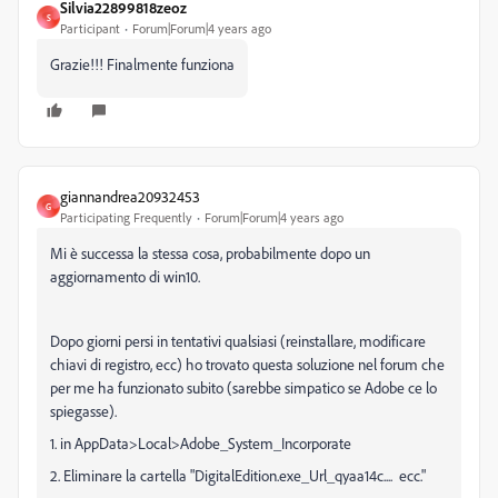
Silvia22899818zeoz
S
Participant
Forum|Forum|4 years ago
Grazie!!! Finalmente funziona
giannandrea20932453
G
Participating Frequently
Forum|Forum|4 years ago
Mi è successa la stessa cosa, probabilmente dopo un
aggiornamento di win10.
Dopo giorni persi in tentativi qualsiasi (reinstallare, modificare
chiavi di registro, ecc) ho trovato questa soluzione nel forum che
per me ha funzionato subito (sarebbe simpatico se Adobe ce lo
spiegasse).
1. in AppData>Local>Adobe_System_Incorporate
2. Eliminare la cartella "DigitalEdition.exe_Url_qyaa14c.... ecc."