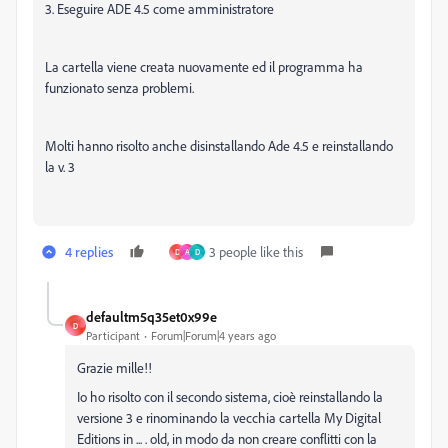
3. Eseguire ADE 4.5 come amministratore
La cartella viene creata nuovamente ed il programma ha
funzionato senza problemi.
Molti hanno risolto anche disinstallando Ade 4.5 e reinstallando
la v. 3
4 replies
3 people like this
D
A
D
defaultm5q35et0x99e
D
Participant
Forum|Forum|4 years ago
Grazie mille!!
Io ho risolto con il secondo sistema, cioè reinstallando la
versione 3 e rinominando la vecchia cartella My Digital
Editions in ... . old, in modo da non creare conflitti con la