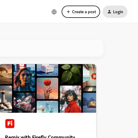
Create a post
Login
Remix with Firefly Community