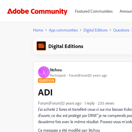
Featured Communities
Announ
Home
App communities
Digital Editions
Questions
Digital Editions
litchou
L
Participant
Forum|Forum|12 years ago
QUESTION
ADI
Forum|Forum|12 years ago
1 reply
233 views
J'ai acheté 2 livres et transféré ceux-ci sur ma liseuse Kobo
d'ouvrir, ce doc est protégé par DRM" je ne comprends pas et
deuxième fois avec le même résultat. Pouvez-vous m'aide
Ce message a été modifié par: litchou