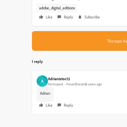
adobe_digital_editions
Like
Reply
Subscribe
This topic ha
1 reply
Adrianistoc12
A
Participant
Forum|Forum|6 years ago
Adrian
Like
Reply