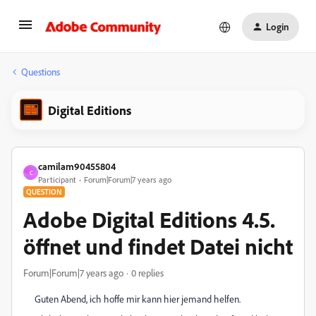
Login
Questions
Digital Editions
camilam90455804
C
Participant
Forum|Forum|7 years ago
QUESTION
Adobe Digital Editions 4.5.
öffnet und findet Datei nicht
Forum|Forum|7 years ago
0 replies
Guten Abend, ich hoffe mir kann hier jemand helfen.