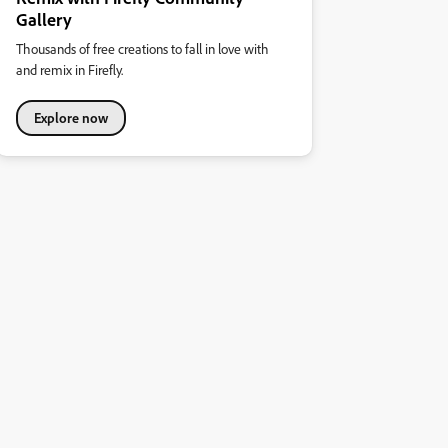
Gallery
Thousands of free creations to fall in love with
and remix in Firefly.
Explore now