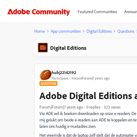
Featured Communities
Announ
Home
App communities
Digital Editions
Questions
Digital Editions
hubj22142192
Participant
Forum|Forum|7 years ago
QUESTION
Adobe Digital Editions 
Forum|Forum|7 years ago
0 replies
323 views
Via ADE wil ik boeken downloaden op onze e-readers. De
mij gelukt om beide e-readers aan ADE te koppelen en tev
laten ons huidig e-mailadres zien.
Het vreemde is dat de laptop zelf stelt dat de autorisati