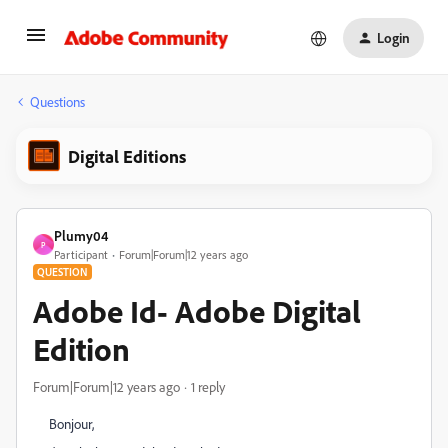
Login
Questions
Digital Editions
Plumy04
P
Participant
Forum|Forum|12 years ago
QUESTION
Adobe Id- Adobe Digital
Edition
Forum|Forum|12 years ago
1 reply
Bonjour,