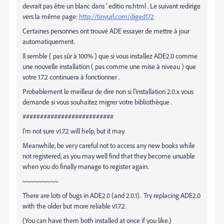
devrait pas être un blanc dans ' editio ns.html . Le suivant redirige
vers la même page:
http://tinyurl.com/diged172
Certaines personnes ont trouvé ADE essayer de mettre à jour
automatiquement.
Il semble ( pas sûr à 100% ) que si vous installez ADE2.0 comme
une nouvelle installation ( pas comme une mise à niveau ) que
votre 1.7.2 continuera à fonctionner .
Probablement le meilleur de dire non si l'installation 2.0.x vous
demande si vous souhaitez migrer votre bibliothèque .
##########################
I'm not sure v1.7.2 will help, but it may.
Meanwhile, be very careful not to access any new books while
not registered, as you may well find that they become unuable
when you do finally manage to register again.
~~~~~~~~~
There are lots of bugs in ADE2.0 (and 2.0.1). Try replacing ADE2.0
with the older but more reliable v1.7.2.
(You can have them both installed at once if you like.)