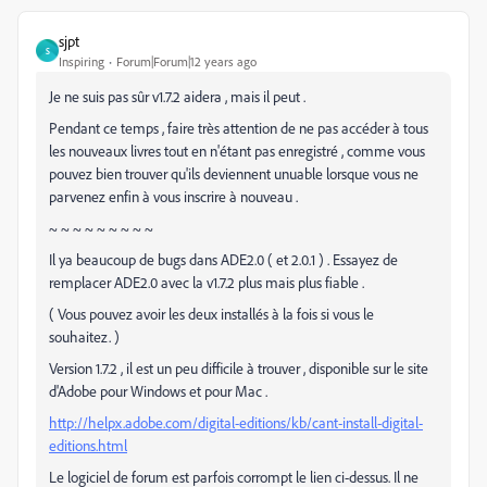
sjpt
S
Inspiring
Forum|Forum|12 years ago
Je ne suis pas sûr v1.7.2 aidera , mais il peut .
Pendant ce temps , faire très attention de ne pas accéder à tous
les nouveaux livres tout en n'étant pas enregistré , comme vous
pouvez bien trouver qu'ils deviennent unuable lorsque vous ne
parvenez enfin à vous inscrire à nouveau .
~ ~ ~ ~ ~ ~ ~ ~ ~
Il ya beaucoup de bugs dans ADE2.0 ( et 2.0.1 ) . Essayez de
remplacer ADE2.0 avec la v1.7.2 plus mais plus fiable .
( Vous pouvez avoir les deux installés à la fois si vous le
souhaitez. )
Version 1.7.2 , il est un peu difficile à trouver , disponible sur le site
d'Adobe pour Windows et pour Mac .
http://helpx.adobe.com/digital-editions/kb/cant-install-digital-
editions.html
Le logiciel de forum est parfois corrompt le lien ci-dessus. Il ne