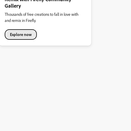
Gallery
Thousands of free creations to fall in love with
and remix in Firefly.
Explore now