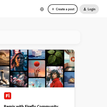
Create a post
Login
Remix with Firefly Community