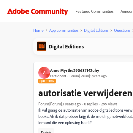
Featured Communities
Announ
Home
App communities
Digital Editions
Questions
Digital Editions
Anne Myrthe290637142uhy
A
Participant
Forum|Forum|3 years ago
QUESTION
autorisatie verwijderen 
Forum|Forum|3 years ago
0 replies
299 views
Ik wil graag de autorisatie van adobe digital editions ver
books. Als ik dat probeer krijg ik de melding: netwerkfout.
Iemand die een oplossing heeft?
Dutch