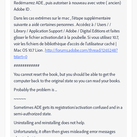
Redémarrez ADE , puis autoriser à nouveau avec votre ( ancien)
Adobe ID .
Dans les cas extrêmes sur le mac , l'étape supplémentaire
suivante a aidé certaines personnes . Accédez à / Users / /
Library / Application Support / Adobe / Digital Editions et faites
glisser le fichier activation.dat à la poubelle. Si vous utilisez 10.7,
voir les fichiers de bibliothèque d'accès de l'utilisateur caché |
Mac OS 10.7 Lion .
http://forums.adobe.com/thread/1265248?
tstart=0
############
You cannot reset the book, but you should be able to get the
computer back to the original state so you can read your books.
Probably the problem is ...
~~~~~
Sometimes ADE gets its registration/activation confused and in a
semi-authorized state.
Uninstalling and reinstalling does not help.
Unfortunately, it often then gives misleading error messages