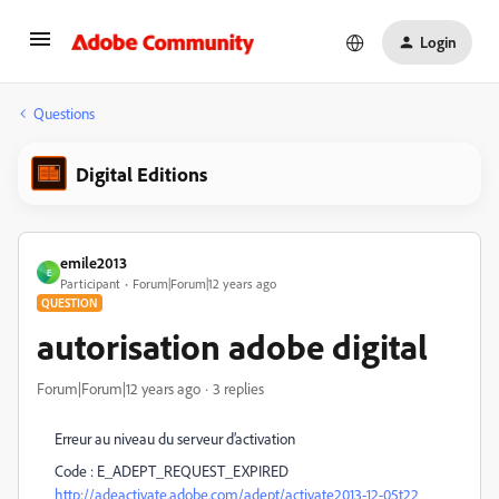
Login
Questions
Digital Editions
emile2013
E
Participant
Forum|Forum|12 years ago
QUESTION
autorisation adobe digital
Forum|Forum|12 years ago
3 replies
Erreur au niveau du serveur d’activation
Code : E_ADEPT_REQUEST_EXPIRED
http://adeactivate.adobe.com/adept/activate2013-12-05t22