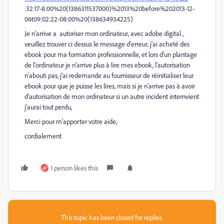
:32:17-8:00%20(1386311537000)%2013%20before%202013-12-
06t09:02:22-08:00%20(138634934225)
Je n'arrive a autoriser mon ordinateur, avec adobe digital ,
veuillez trouver ci dessus le message d'erreur, j'ai acheté des
ebook pour ma formation professionnelle, et lors d'un plantage
de l'ordinateur je n'arrive plus à lire mes ebook, l'autorisation
n'abouti pas, j'ai redemande au fournisseur de réinitialiser leur
ebook pour que je puisse les lires, mais si je n'arrive pas à avoir
d'autorisation de mon ordinateur si un autre incident internvient
j'aurai tout perdu,
Merci pour m'apporter votre aide,
cordialement
1 person likes this
M
This topic has been closed for replies.