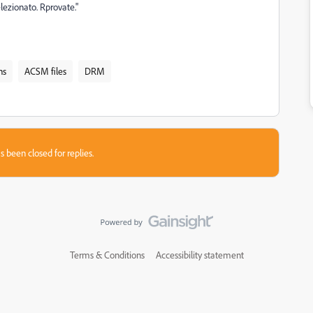
elezionato. Rprovate.
"
ns
ACSM files
DRM
s been closed for replies.
Terms & Conditions
Accessibility statement