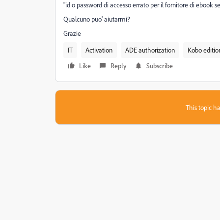
"
id o password di accesso errato per il fornitore di ebook s
Qualcuno puo' aiutarmi?
Grazie
IT
Activation
ADE authorization
Kobo editio
Like
Reply
Subscribe
This topic ha