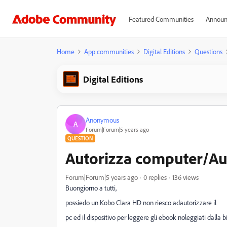
Featured Communities
Announ
Home
App communities
Digital Editions
Questions
Digital Editions
Anonymous
A
Forum|Forum|5 years ago
QUESTION
Autorizza computer/Aut
Forum|Forum|5 years ago
0 replies
136 views
Buongiorno a tutti,
possiedo un Kobo Clara HD non riesco adautorizzare il
pc ed il dispositivo per leggere gli ebook noleggiati dalla b