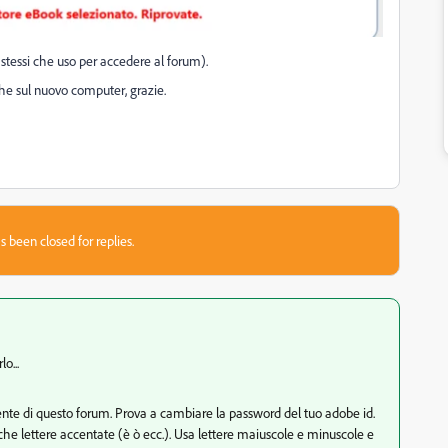
stessi che uso per accedere al forum).
che sul nuovo computer, grazie.
s been closed for replies.
o...
utente di questo forum. Prova a cambiare la password del tuo adobe id.
he lettere accentate (è ò ecc.). Usa lettere maiuscole e minuscole e