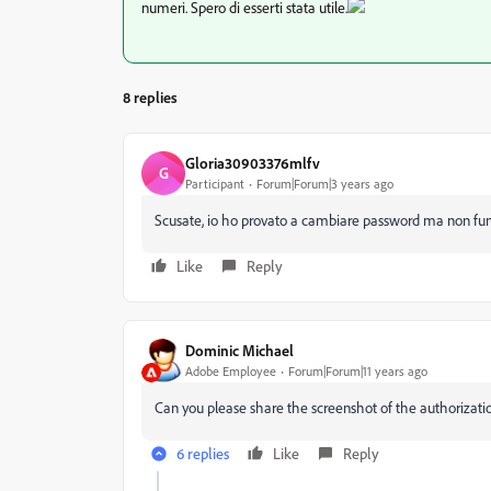
numeri. Spero di esserti stata utile.
8 replies
Gloria30903376mlfv
G
Participant
Forum|Forum|3 years ago
Scusate, io ho provato a cambiare password ma non funzi
Like
Reply
Dominic Michael
Adobe Employee
Forum|Forum|11 years ago
Can you please share the screenshot of the authorizatio
6 replies
Like
Reply