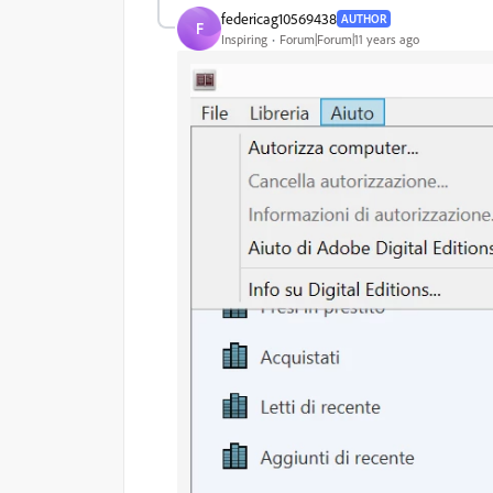
federicag10569438
AUTHOR
F
Inspiring
Forum|Forum|11 years ago