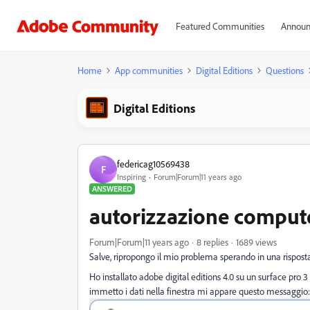
Featured Communities
Announ
Home
App communities
Digital Editions
Questions
Digital Editions
federicag10569438
F
Inspiring
Forum|Forum|11 years ago
ANSWERED
autorizzazione comput
Forum|Forum|11 years ago
8 replies
1689 views
Salve, ripropongo il mio problema sperando in una risposta 
Ho installato adobe digital editions 4.0 su un surface pro
immetto i dati nella finestra mi appare questo messaggio: