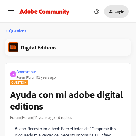
Login
Questions
Digital Editions
Anonymous
A
Forum|Forum|12 years ago
QUESTION
Ayuda con mi adobe digital
editions
Forum|Forum|12 years ago
0 replies
Bueno, Necesito im
e-book Pero el boton de ¨ ¨ imprimir this
Bloqueado m
e
Verdad del Necesito imprimirla, POR favo