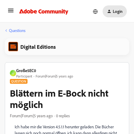
Login
Questions
Digital Editions
Große5EC0
G
Participant
Forum|Forum|5 years ago
QUESTION
Blättern im E-Bock nicht
möglich
Forum|Forum|5 years ago
0 replies
Ich habe mir die Version 4.5.1.1 herunter geladen. Die Bücher
lassen sich noch normal öffnen, ich kann dann allerdings nicht