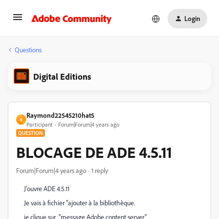
Login
Questions
Digital Editions
Raymond22545210hat5
R
Participant
Forum|Forum|4 years ago
QUESTION
BLOCAGE DE ADE 4.5.11
Forum|Forum|4 years ago
1 reply
J'ouvre ADE 4.5.11
Je vais à fichier "ajouter à la bibliothèque.
je clique sur "message Adobe content server"