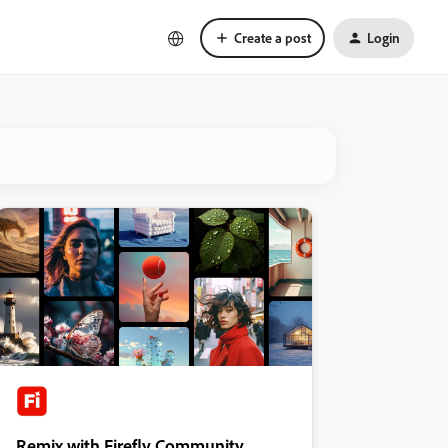
Create a post
Login
Remix with Firefly Community