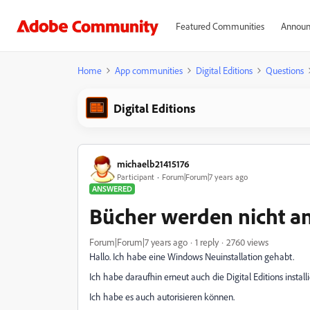
Featured Communities
Announ
Home
App communities
Digital Editions
Questions
Digital Editions
michaelb21415176
Participant
Forum|Forum|7 years ago
ANSWERED
Bücher werden nicht an
Forum|Forum|7 years ago
1 reply
2760 views
Hallo. Ich habe eine Windows Neuinstallation gehabt.
Ich habe daraufhin erneut auch die Digital Editions installi
Ich habe es auch autorisieren können.