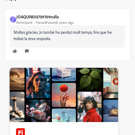
JOAQUIM33739709ndlx
J
Participant
Forum|Forum|2 years ago
Moltes gràcies. Jo també he perdut molt temps, fins que he
trobat la teva resposta.