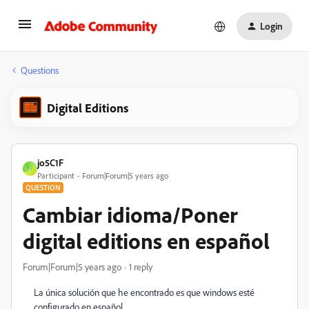
Login
Questions
Digital Editions
jo5C1F
J
Participant
Forum|Forum|5 years ago
QUESTION
Cambiar idioma/Poner
digital editions en español
Forum|Forum|5 years ago
1 reply
La única solución que he encontrado es que windows esté
configurado en español.