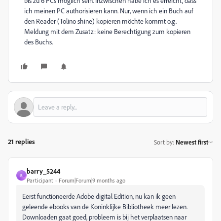
bis zu 6 PCs möglich sein. Inzwischen habe ich es erreicht, dass
ich meinen PC authorisieren kann. Nur, wenn ich ein Buch auf
den Reader (Tolino shine) kopieren möchte kommt o.g.
Meldung mit dem Zusatz: keine Berechtigung zum kopieren
des Buchs.
21 replies
Sort by
:
Newest first
barry_5244
B
Participant
Forum|Forum|9 months ago
Eerst functioneerde Adobe digital Edition, nu kan ik geen
geleende ebooks van de Koninklijke Bibliotheek meer lezen.
Downloaden gaat goed, probleem is bij het verplaatsen naar